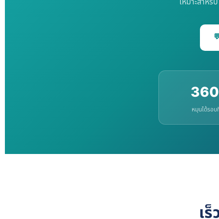
เหมาะสำหรั

360
หมุนได้รอบ
เร็