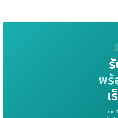
ร
พร้
เร
ถ่าย 