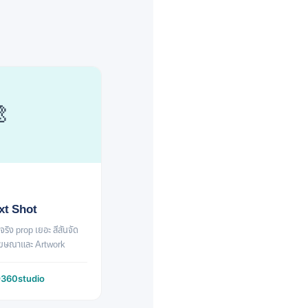

xt Shot
ิง prop เยอะ สีสันจัด
โฆษณาและ Artwork
360studio